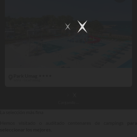
Park Umag
★
★
★
★
Istria - Grad Umag -
Cargando
...
La selección más fina
Hemos visitado o auditado centenares de campings
para
seleccionar los mejores.