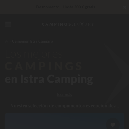
✖
De momento... Hasta
200 € gratis
Servicios privilegiados…
Champán o tratamiento de bienestar
de regalo
*
Insuperable! Descuento inmediato
de hasta 100 €
Campings Istra Camping
Los mejores
CAMPINGS
en Istra Camping
leer más
Nuestra selección de campamentos excepcionales...