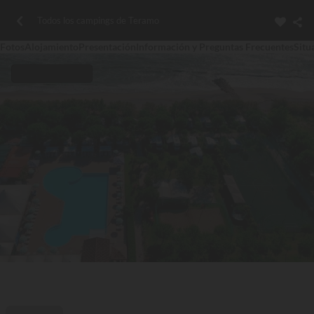
Todos los campings de Teramo
Fotos
Alojamiento
Presentación
Información y Preguntas Frecuentes
Situ