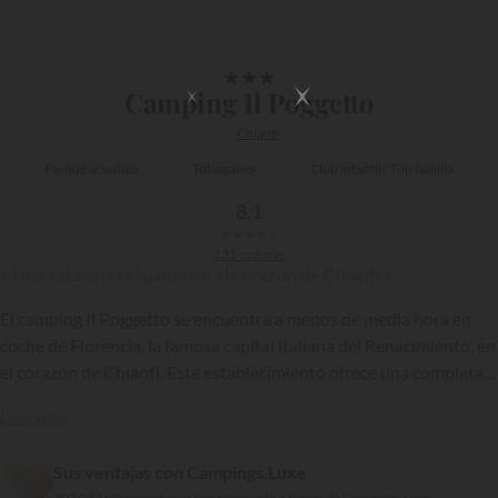
1/11
★
★
★
Camping Il Poggetto
Chianti
Parque acuático
Toboganes
Club infantil / Top familia
8,1
★
★
★
★
★
131 opinión
« Una estancia relajante en el corazón de Chianti »
El camping Il Poggetto se encuentra a menos de media hora en
coche de Florencia, la famosa capital italiana del Renacimiento, en
el corazón de Chianti. Este establecimiento ofrece una completa
gama de alojamientos que van desde amplias parcelas hasta
Leer más
modernos bungalows bien equipados. También cuenta con un
{{datesSelection}}
{{filtersSelection}}
magnífico espacio de baño y un restaurante ¡que sirve platos
Sus ventajas con Campings.Luxe
típicos de Toscana!
303 087 veraneantes ya han reservado a través de Campings.Luxe