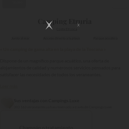
Vídeo
1/37
Camping Etruria
Costa Etrusca
Junto al mar
Acceso directo a la playa
Parque acuático
« Un camping de gama alta en la playa de la Toscana »
Dispone de un magnífico parque acuático, una oferta de
alojamientos de calidad y numerosos servicios pensados para
satisfacer las necesidades de todos los veraneantes.
Leer más
Sus ventajas con Campings.Luxe
303 163 veraneantes ya han reservado a través de Campings.Luxe
{{datesSelection}}
{{filtersSelection}}
Champán o tratamiento