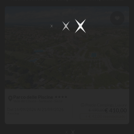
Parco delle Piscine
★
★
★
★
Valle del Chiana - Sarteano - Siena
🛈 Precio Campings.Luxury
€ 410,00
Del 14/09/2026 Al 21/09/2026
€ 490,00
7 noches
+ € 42,00 reembolsado