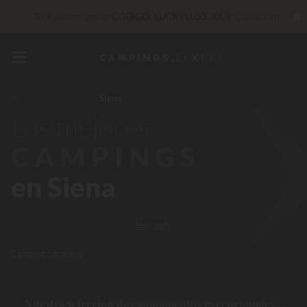
✖
30 € de descuento
CÓDIGO: LUCKYLUXE30UP
Caduca en
Servicios privilegiados…
Champán o tratamiento de bienestar
de regalo
*
De momento... Hasta
200 € gratis
Italia
Toscana
Siena
Los mejores
Insuperable! Descuento inmediato
de hasta 100 €
CAMPINGS
en Siena
leer más
Camping Sarteano
Nuestra selección de campamentos excepcionales...