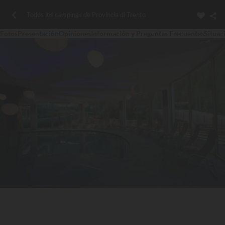
Todos los campings de Provincia di Trento
Fotos
Presentación
Opiniones
Información y Preguntas Frecuentes
Situac