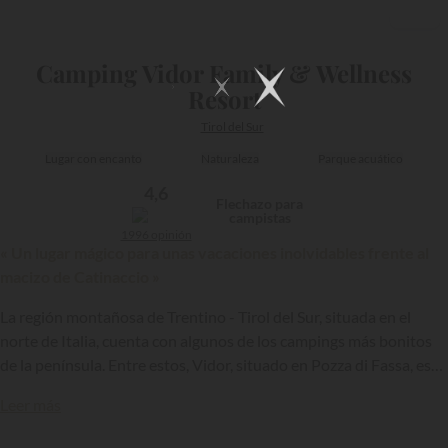
1/28
Camping Vidor Family & Wellness
Resort
Tirol del Sur
Lugar con encanto
Naturaleza
Parque acuático
4,6
Flechazo para
campistas
1996 opinión
« Un lugar mágico para unas vacaciones inolvidables frente al
macizo de Catinaccio »
La región montañosa de Trentino - Tirol del Sur, situada en el
norte de Italia, cuenta con algunos de los campings más bonitos
de la península. Entre estos, Vidor, situado en Pozza di Fassa, está
abierto todo el año, lo que permite a los veraneantes descubrir los
Leer más
montes Dolomitas verdes o nevados.