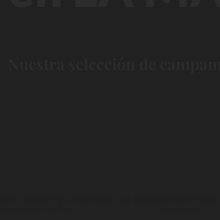
Nuestra selección de campame
Los
mejores
campings, las
mejores ofertas
La selección más fina
Mejor precio