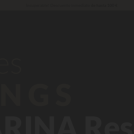
Insuperable! Descuento inmediato
de hasta 100 €
Servicios privilegiados…
Champán o tratamiento de bienestar de rega
De momento... Hasta
200 € gratis
es
NGS
RINA Res