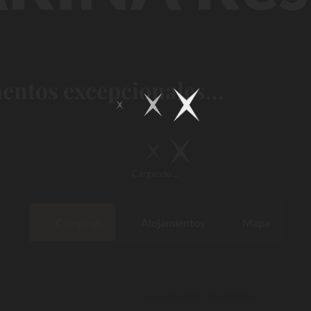
ntos excepcionales...
Cargando
...
Campings
Alojamientos
Mapa
Los servicios privilegios