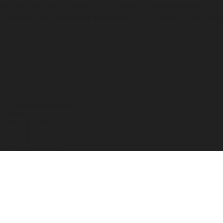
Hemos visitado o auditado centenares de
Preguntamos en 
campings
para seleccionar los mejores.
reservas del camp
Los mejores campings
Criterios
Camping Francia
Camping España
Camping Italia
Camping Croacia
Camping Portugal
Regiones
Camping Bretagne
Camping Costa Brava
Camping French Riviera
Camping Cataluña
Camping Dordoña
Camping Veneto
Destinos