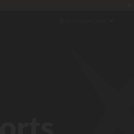
✖
lo
*
{{currentSiteLabel}}
orts