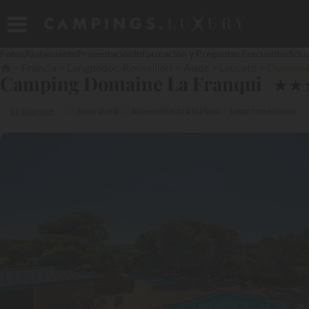
Fotos
Alojamiento
Presentación
Información y Preguntas Frecuentes
Situ
Francia
Languedoc-Roussillon
Aude
Leucate
Domaine
Camping Domaine La Franqui
★
★
La Salanque
Junto al mar
Acceso directo a la playa
Lugar con encanto