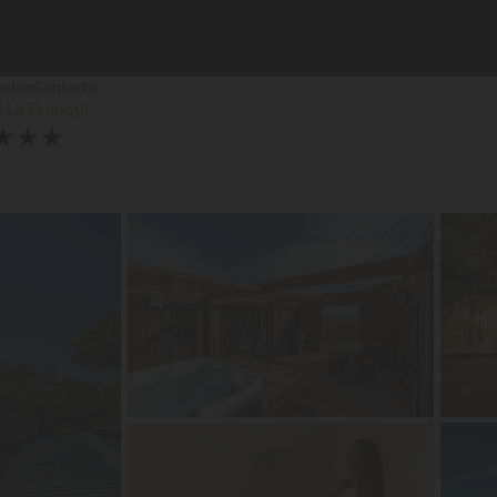
ación
Contacto
 La Franqui
★
★
★