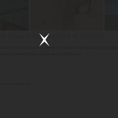
rse después de una sesión de kitesurf! »
ral junto al mar, a un paso de los lugares más famosos de la región 
jamiento ¡modernísimo, elegante y confortable!
s de Campings.Luxe