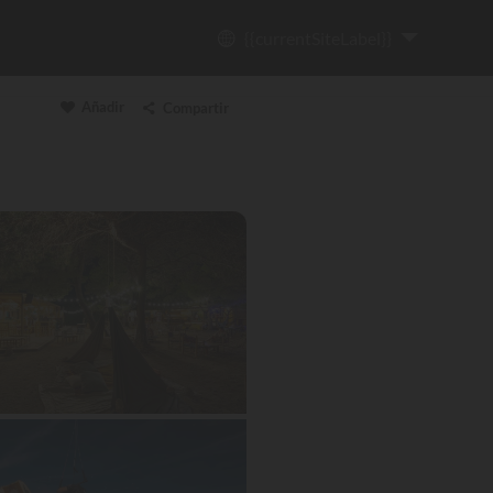
{{currentSiteLabel}}
Añadir
Compartir
Copiar enlace
Email
WhatsApp
Messenger
Facebook