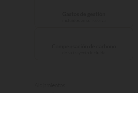
Gastos de gestión
incluidos en su reserva
Compensación de carbono
de su trayecto incluida
Alojamientos
Acampe como
un prín
169 visitantes
han consultado este establecimie