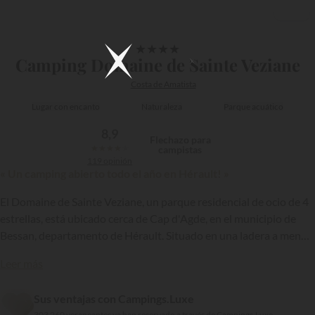
1/16
★
★
★
★
Camping Domaine de Sainte Veziane
Costa de Amatista
Lugar con encanto
Naturaleza
Parque acuático
8,9
Flechazo para
★
★
★
★
★
campistas
119 opinión
« Un camping abierto todo el año en Hérault! »
El Domaine de Sainte Veziane, un parque residencial de ocio de 4
estrellas, está ubicado cerca de Cap d'Agde, en el municipio de
Bessan, departamento de Hérault. Situado en una ladera a menos
de un cuarto de hora en coche de las playas de la Côte
Leer más
d’Améthyste, este camping le da la bienvenida durante todo el
{{datesSelection}}
{{filtersSelection}}
año…
Sus ventajas con Campings.Luxe
303 260 veraneantes ya han reservado a través de Campings.Luxe