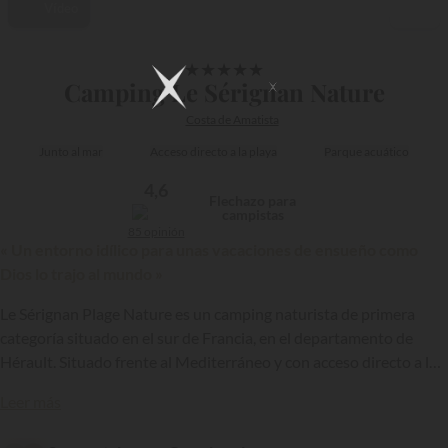
Vídeo
1/26
★
★
★
★
★
Camping Le Sérignan Nature
Costa de Amatista
Junto al mar
Acceso directo a la playa
Parque acuático
4,6
Flechazo para
campistas
85 opinión
« Un entorno idílico para unas vacaciones de ensueño como
Dios lo trajo al mundo »
Le Sérignan Plage Nature es un camping naturista de primera
categoría situado en el sur de Francia, en el departamento de
Hérault. Situado frente al Mediterráneo y con acceso directo a la
{{datesSelection}}
{{filtersSelection}}
playa naturista de Sérignan, este establecimiento está ubicado en
Leer más
un entorno natural excepcional y cuenta con unas instalaciones
de calidad para seducir a las familias naturistas.