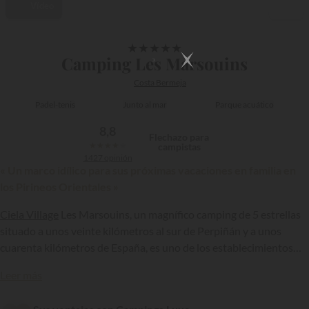
Vídeo
1/19
★
★
★
★
★
Camping Les Marsouins
Costa Bermeja
Padel-tenis
Junto al mar
Parque acuático
8,8
Flechazo para
★
★
★
★
★
campistas
1427 opinión
« Un marco idílico para sus próximas vacaciones en familia en
los Pirineos Orientales »
Ciela Village
Les Marsouins, un magnífico camping de 5 estrellas
situado a unos veinte kilómetros al sur de Perpiñán y a unos
cuarenta kilómetros de España, es uno de los establecimientos
más atractivos de Argelès sur Mer. Los veraneantes que se alojan
{{datesSelection}}
{{filtersSelection}}
Leer más
aquí siempre están encantados con su cercanía a la playa, sus
infraestructuras, sus alojamientos y las actividades que se