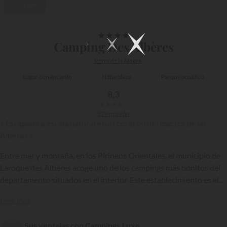
Vídeo
1/13
★
★
★
★
Camping Des Albères
Sierra de la Albera
Lugar con encanto
Naturaleza
Parque acuático
8,3
★
★
★
★
★
879 opinión
« Escapada a escala natural en el corazón del macizo de las
Alberas »
Entre mar y montaña, en los Pirineos Orientales, el municipio de
Laroque des Albères acoge uno de los campings más bonitos del
departamento situados en el interior. Este establecimiento es el
camping Les Albères, un hotel al aire libre de 4 estrellas, miembro
{{datesSelection}}
{{filtersSelection}}
Leer más
de la cadena
Cybèle Vacances
. Ideal para recargar pilas, este
camping le seducirá por la calidad de sus servicios y su entorno.
Sus ventajas con Campings.Luxe