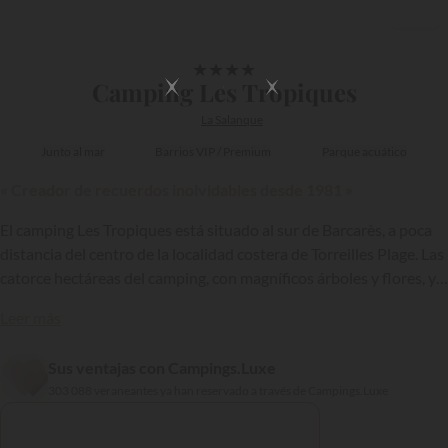
1/19
★
★
★
★
Camping Les Tropiques
La Salanque
Junto al mar
Barrios VIP / Premium
Parque acuático
« Creador de recuerdos inolvidables desde 1981 »
El camping Les Tropiques está situado al sur de Barcarès, a poca
distancia del centro de la localidad costera de Torreilles Plage. Las
catorce hectáreas del camping, con magníficos árboles y flores, y
bien cuidadas, se han acondicionado para 450 parcelas, algunas
Leer más
de ellas ocupadas actualmente por cómodos y modernos
alojamientos de alquiler.
Sus ventajas con Campings.Luxe
{{datesSelection}}
{{filtersSelection}}
303 088 veraneantes ya han reservado a través de Campings.Luxe