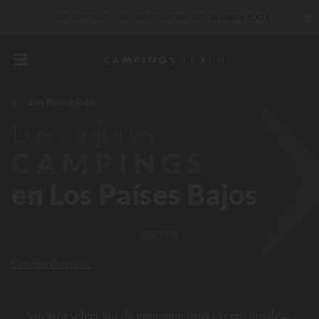
✖
Insuperable! Descuento inmediato
de hasta 100 €
Servicios privilegiados…
Champán o tratamiento de bienestar
de regalo
*
De momento... Hasta
200 € gratis
Los Países Bajos
Los mejores
CAMPINGS
en Los Países Bajos
leer más
Camping Overijssel
Nuestra selección de campamentos excepcionales...