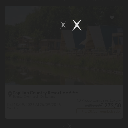
Papillon Country Resort
★
★
★
★
★
Twente-Overijssel - Dinkelland -
🛈 Precio Campings.Luxury
€ 273,50
Del 18/09/2026 Al 25/09/2026
€ 283,50
7 noches
+ € 28,35 reembolsado