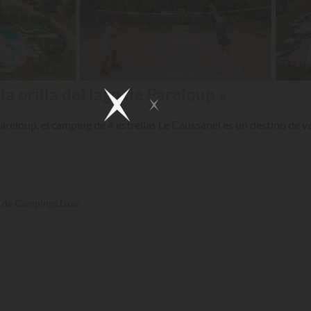
la orilla del lago de Pareloup »
Pareloup, el camping de 4 estrellas Le Caussanel es un destino de 
s de Campings.Luxe