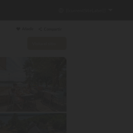
{{currentSiteLabel}}
Añadir
Compartir
Visita el sitio
Copiar enlace
Email
WhatsApp
Messenger
Facebook