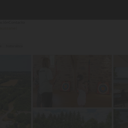
ación
Contacto
aussanel
a
Naturaleza