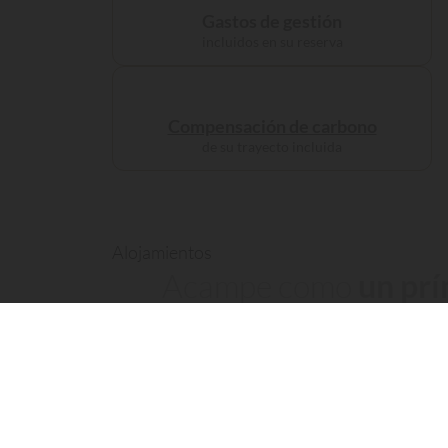
Gastos de gestión
incluidos en su reserva
Compensación de carbono
de su trayecto incluida
Alojamientos
Acampe como
un prín
109 visitantes
han consultado este establecimie