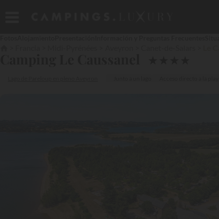
Fotos
Alojamiento
Presentación
Información y Preguntas Frecuentes
Situ
Francia
Midi-Pyrénées
Aveyron
Canet-de-Salars
Le C
Camping Le Caussanel
★
★
★
★
Lago de Pareloup en pleno Aveyron
Junto a un lago
Acceso directo a la play