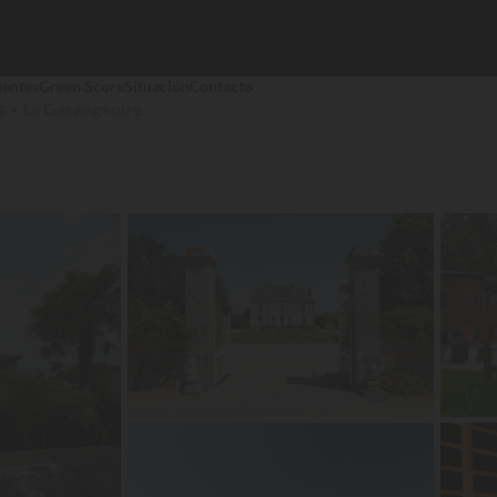
uentes
Green Score
Situación
Contacto
s
La Garangeoire