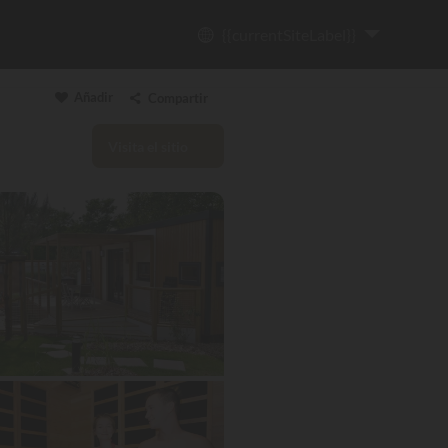
{{currentSiteLabel}}
Añadir
Compartir
Visita el sitio
Copiar enlace
Email
WhatsApp
Messenger
Facebook