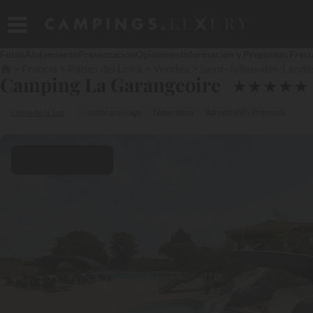
Fotos
Alojamiento
Presentación
Opiniones
Información y Preguntas Frec
Francia
Países del Loira
Vendea
Saint-Julien-des-Lande
Camping La Garangeoire
★
★
★
★
★
Costa de la Luz
Junto a un lago
Naturaleza
Barrios VIP / Premium