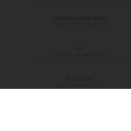
Champán o tratamiento
de regalo durante su estancia
10%
en vales de compra para su estancia
Hasta 100€
de descuento de fidelidad
Gastos de gestión
incluidos en su reserva