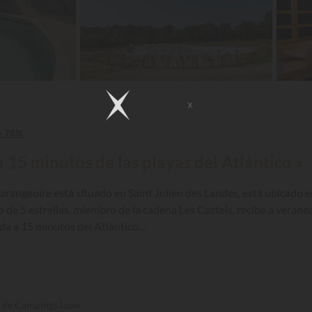
e
76%
 15 minutos de las playas del Atlántico »
angeoire está situado en Saint Julien des Landes, está ubicado en
de 5 estrellas, miembro de la cadena Les Castels, recibe a verane
ada a 15 minutos del Atlántico…
s de Campings.Luxe