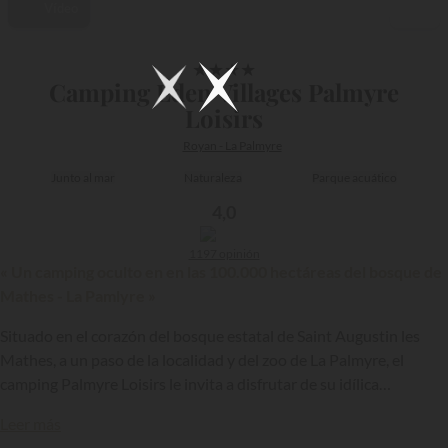
Vídeo
1/24
★
★
★
★
Camping Eden Villages Palmyre
Loisirs
Royan - La Palmyre
Junto al mar
Naturaleza
Parque acuático
4,0
1197 opinión
« Un camping oculto en en las 100.000 hectáreas del bosque de
Mathes - La Pamlyre »
Situado en el corazón del bosque estatal de Saint Augustin les
Mathes, a un paso de la localidad y del zoo de La Palmyre, el
camping Palmyre Loisirs le invita a disfrutar de su idílica
{{datesSelection}}
{{filtersSelection}}
ubicación, sus cómodos alojamientos, sus equipamientos de
Leer más
calidad y sus diversas y variadas animaciones durante sus