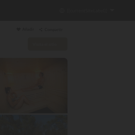
{{currentSiteLabel}}
Añadir
Compartir
Visita el sitio
Copiar enlace
Email
WhatsApp
Messenger
Facebook