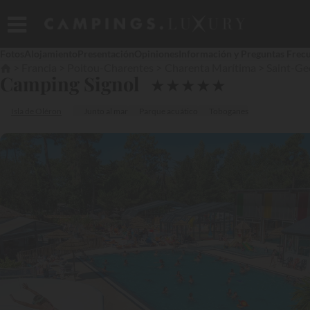
Fotos
Alojamiento
Presentación
Opiniones
Información y Preguntas Frec
Francia
Poitou-Charentes
Charenta Marítima
Saint-Ge
Camping Signol
★
★
★
★
★
Isla de Oléron
Junto al mar
Parque acuático
Toboganes