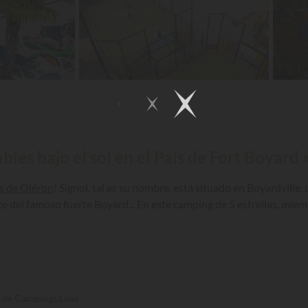
bles bajo el sol en el País de Fort Boyard 
s de Oléron
! Signol, tal es su nombre, está situado en Boyardville
del famoso fuerte Boyard... En este camping de 5 estrellas, mie
s de Campings.Luxe