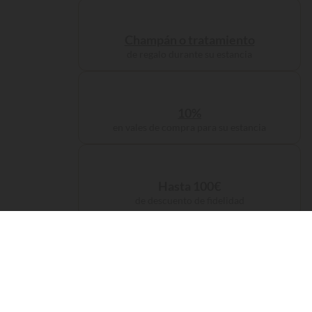
Champán o tratamiento
de regalo durante su estancia
10%
en vales de compra para su estancia
Hasta 100€
de descuento de fidelidad
Gastos de gestión
incluidos en su reserva