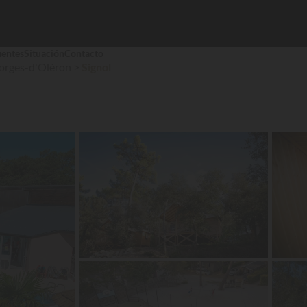
uentes
Situación
Contacto
orges-d'Oléron
Signol