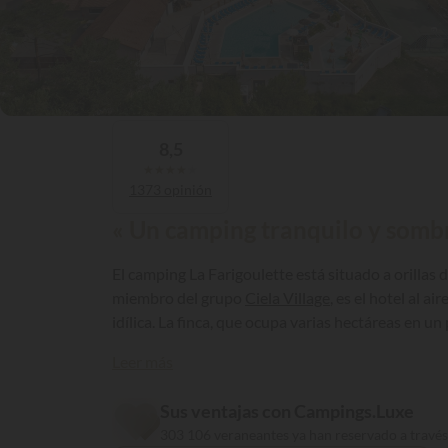
8,5
★
★
★
★
★
1373 opinión
« Un camping tranquilo y sombre
El camping La Farigoulette está situado a orillas
miembro del grupo
Ciela Village
, es el hotel al a
idílica. La finca, que ocupa varias hectáreas en u
famosas gargantas del río Verdon y uno de los may
Leer más
Sus ventajas con Campings.Luxe
303 106 veraneantes ya han reservado a travé