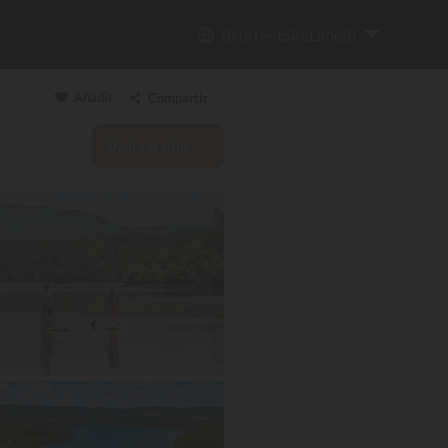
{{currentSiteLabel}}
Añadir
Compartir
Visita el sitio
Copiar enlace
Email
WhatsApp
Messenger
Facebook