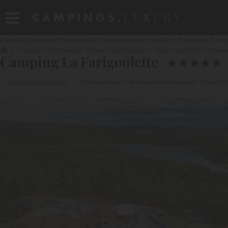
Fotos
Alojamiento
Presentación
Opiniones
Información y Preguntas Frec
Francia
Provenza-Alpes-Costa Azul
Alpes de Alta Prove
Camping La Farigoulette
★
★
★
★
★
Gargantas del Verdon
Junto a un lago
Acceso directo a la playa
Lugar co