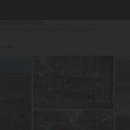
uentes
Situación
Contacto
nza
Saint-Laurent-du-Verdon
La Farigoulette
n encanto