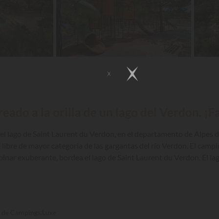
ado a la orilla de un lago del Verdon. ¡F
 del lago de Saint Laurent du Verdon, en el departamento de Alpes d
ire libre de mayor categoría de las gargantas del río Verdon. El cam
n pinar exuberante, bordea el lago de Saint Laurent du Verdon. El la
ores lagos de Francia, se encuentra a pocos kilómetros río arriba
s de Campings.Luxe