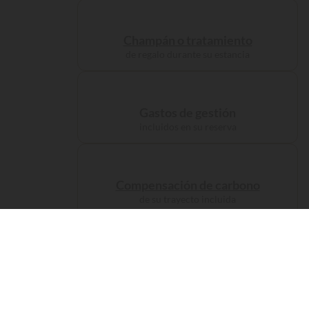
Champán o tratamiento
de regalo durante su estancia
Gastos de gestión
incluidos en su reserva
Compensación de carbono
de su trayecto incluida
Alojamientos
Acampe como
un prín