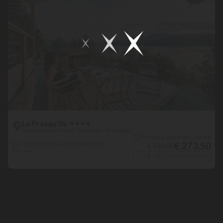
La Presqu'île
★
★
★
★
Lago de Serre Ponçon - Prunières - Altos Alpes
🛈 Precio Campings.Luxury
€ 273,50
Del 12/09/2026 Al 19/09/2026
€ 315,00
7 noches
+ € 28,35 reembolsado