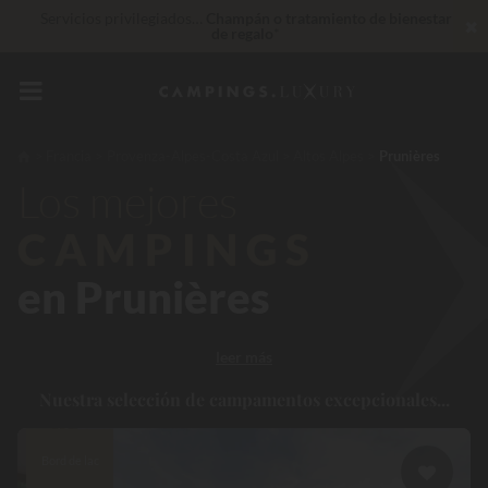
Servicios privilegiados…
Champán o tratamiento de bienestar
✖
de regalo
*
De momento... Hasta
200 € gratis
Insuperable! Descuento inmediato
de hasta 100 €
Francia
Provenza-Alpes-Costa Azul
Altos Alpes
Prunières
Los mejores
CAMPINGS
en Prunières
leer más
Nuestra selección de campamentos excepcionales...
Bord de lac