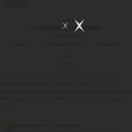
Vídeo
1/14
★
★
★
★
Camping Bonporteau
Macizo de los Moros
Junto al mar
Club infantil / Top familia
Ambiente club
4,2
646 opinión
« En Var, un auténtico jardín del Edén a 200 metros del mar »
A 800 metros del centro turístico de Cavalaire sur Mer, una
magnífica localidad turística de la Costa Azul, y a 200 metros de la
hermosa playa que le da nombre, se encuentra el camping de 4
estrellas Bonporteau. Un hotel al aire libre a escala humana con
Leer más
numerosos encantos y activos que seducen temporada tras
{{datesSelection}}
{{filtersSelection}}
temporada a muchos veraneantes...
Sus ventajas con Campings.Luxe
303 021 veraneantes ya han reservado a través de Campings.Luxe