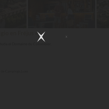
igio en Fréjus »
in duda el Domaine du Colombier.
s de Campings.Luxe