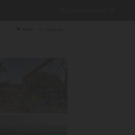
{{currentSiteLabel}}
Añadir
Compartir
Copiar enlace
Email
WhatsApp
Messenger
Facebook