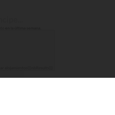
cipe...
nto
en la última semana.
rar alojamientos
({{nbResults}})