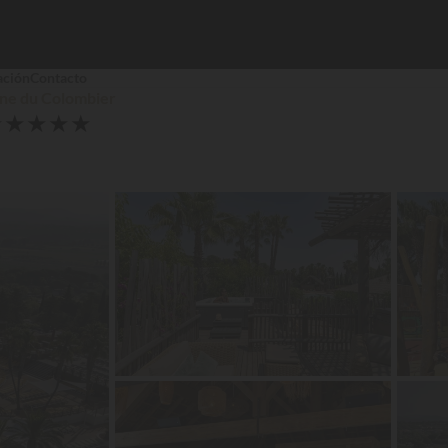
ación
Contacto
ne du Colombier
★
★
★
★
★