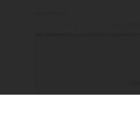
Alojamientos
Acampe como
un prín
665 visitantes
han consultado este establecimie
Filt