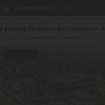
Fotos
Alojamiento
Presentación
Información y Preguntas Frecuentes
Situ
Francia
Provenza-Alpes-Costa Azul
Var
Fréjus
Domai
Camping Domaine du Colombier
Costa Azul
Padel-tenis
Junto al mar
Parque acuático