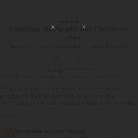
1/33
★
★
★
★
Camping Au Paradis des Campeurs
Costa Azul
Junto al mar
Acceso directo a la playa
Barrios VIP / Premium
8,0
★
★
★
★
★
Greenscore
97%
73 opinión
« Situado junto al agua, un camping de lujo en Issambres »
El camping Au Paradis des Campeurs está situado en un litoral
protegido del municipio costero de Les Issambres, en el
departamento de Var. Este camping de 4 estrellas, con su nombre
evocador, disfruta de una ubicación privilegiada en primera
Leer más
l��nea de mar y frente a la playa de la Gaillarde. Además tiene
{{datesSelection}}
{{filtersSelection}}
acceso directo al bosque. Ofrece, en particular, alojamientos de
Sus ventajas con Campings.Luxe
lujo.
303 131 veraneantes ya han reservado a través de Campings.Luxe