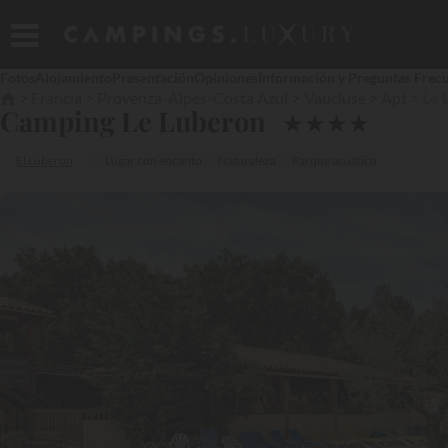
Fotos
Alojamiento
Presentación
Opiniones
Información y Preguntas Frec
Francia
Provenza-Alpes-Costa Azul
Vaucluse
Apt
Le 
Camping Le Luberon
★
★
★
★
El Luberon
Lugar con encanto
Naturaleza
Parque acuático