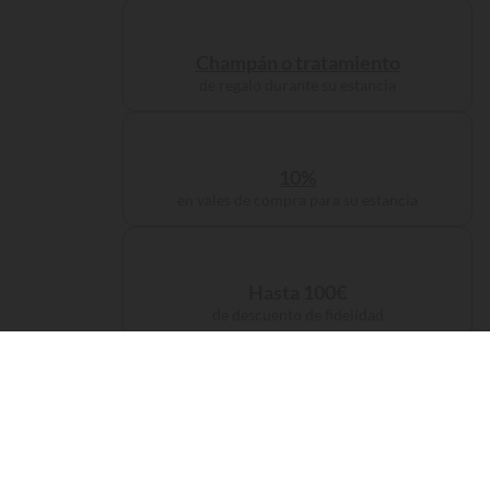
Champán o tratamiento
de regalo durante su estancia
10%
en vales de compra para su estancia
Hasta 100€
de descuento de fidelidad
Gastos de gestión
incluidos en su reserva