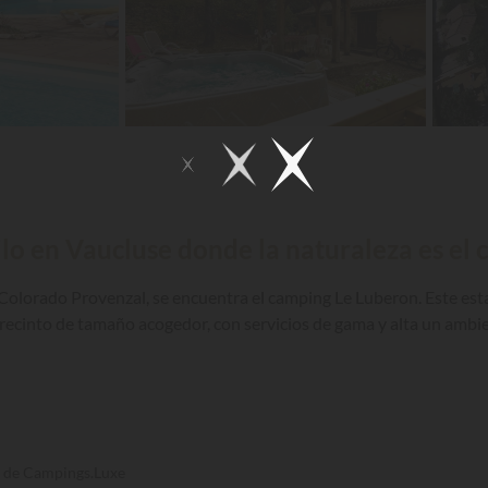
lo en Vaucluse donde la naturaleza es el c
 Colorado Provenzal, se encuentra el camping Le Luberon. Este est
n recinto de tamaño acogedor, con servicios de gama y alta un ambi
s de Campings.Luxe