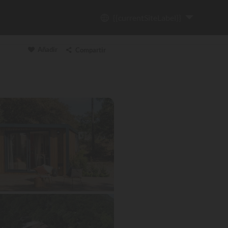
{{currentSiteLabel}}
Añadir
Compartir
Copiar enlace
Email
WhatsApp
Messenger
Facebook