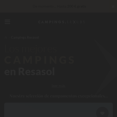
✖
De momento... Hasta
200 € gratis
Servicios privilegiados…
Champán o tratamiento de bienestar
de regalo
*
Insuperable! Descuento inmediato
de hasta 100 €
Campings Resasol
Los mejores
30 € de descuento
CÓDIGO: LUCKYLUXE30UP
Caduca en
CAMPINGS
en Resasol
leer más
Nuestra selección de campamentos excepcionales...