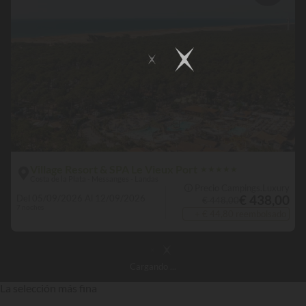
Village Resort & SPA Le Vieux Port
★
★
★
★
★
Costa de la Plata - Messanges - Landas
🛈 Precio Campings.Luxury
€ 438,00
Del 05/09/2026 Al 12/09/2026
€ 448,00
7 noches
+ € 44,80 reembolsado
Cargando
...
La selección más fina