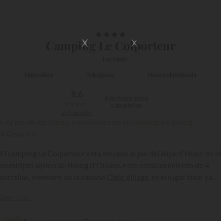
1/10
★
★
★
★
Camping Le Colporteur
Los Alpes
Naturaleza
Toboganes
Piscina climatizada
8,6
Flechazo para
★
★
★
★
★
campistas
315 opinión
« Al pie de los Alpes, vacaciones en el camping en Bourg
d'Oisans »
El camping Le Colporteur está situado al pie del Alpe d'Huez, en el
municipio alpino de Bourg d'Oisans. Este establecimiento de 4
estrellas, miembro de la cadena
Ciela Village
, es el lugar ideal para
{{datesSelection}}
{{filtersSelection}}
las familias y los deportistas que deseen alojarse en plena
Leer más
montaña ¡para respirar aire fresco y practicar un sinfín de
actividades!