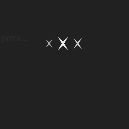
pova...
Les pieds
dans l'eau