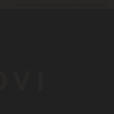
Privilege usluge…
Besplatno šampanjac ili wellness tretman
*
30 € de réduction
KÔD: LUCKYLUXE30UP
Ističe za
Sada... U ponudi do
200 €
Nepobjediv! Instant popust
do 100 €
OVI