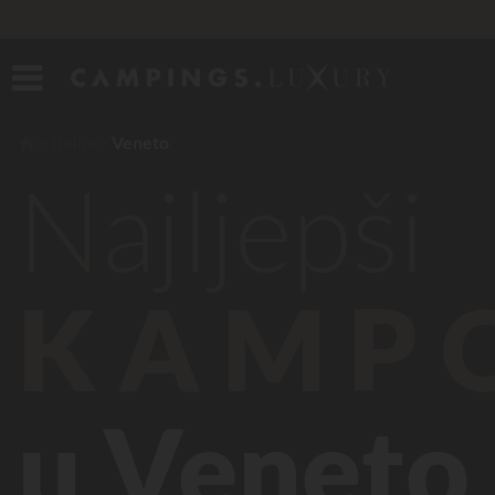
Italija
Veneto
Najljepši
KAMP
u Veneto