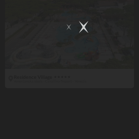
Residence Village
★
★
★
★
★
Venecijanska obala - Cavallino-Treporti - Venezia
Paradis
aquatiques