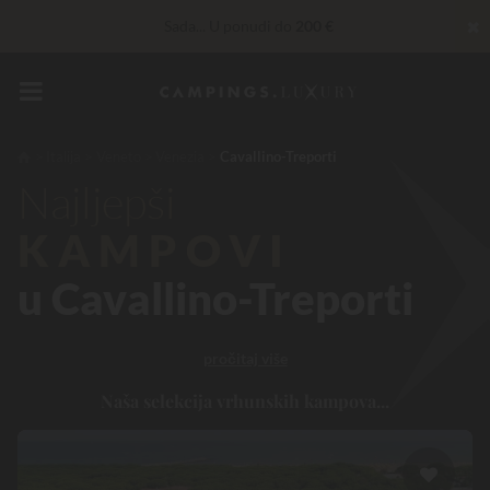
✖
Sada... U ponudi do
200 €
Privilege usluge…
Besplatno šampanjac ili wellness tretman
*
Nepobjediv! Instant popust
do 100 €
Italija
Veneto
Venezia
Cavallino-Treporti
Najljepši
KAMPOVI
u Cavallino-Treporti
pročitaj više
Naša selekcija vrhunskih kampova...