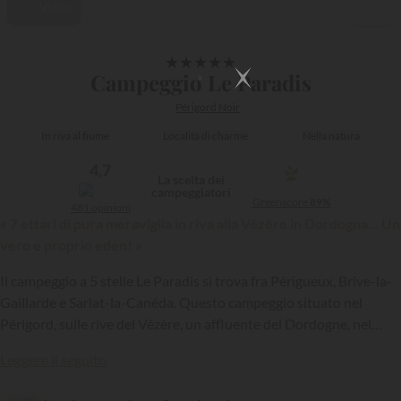
Video
1/42
★
★
★
★
★
Campeggio Le Paradis
Périgord Noir
In riva al fiume
Località di charme
Nella natura
4,7
La scelta dei
campeggiatori
Greenscore
89%
481 opinioni
« 7 ettari di pura meraviglia in riva alla Vézère in Dordogna… Un
vero e proprio eden! »
Il campeggio a 5 stelle Le Paradis si trova fra Périgueux, Brive-la-
Gaillarde e Sarlat-la-Canéda. Questo campeggio situato nel
Périgord, sulle rive del Vézère, un affluente del Dordogne, nel
comune di Saint Léon sur Vézère, è un vero e proprio paradiso in
{{datesSelection}}
{{filtersSelection}}
Leggere il seguito
miniatura.