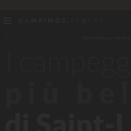
Francia
Aquitaine
Dordogna
Saint-Léon-sur-Vézère
I campegg
più bel
di Saint-