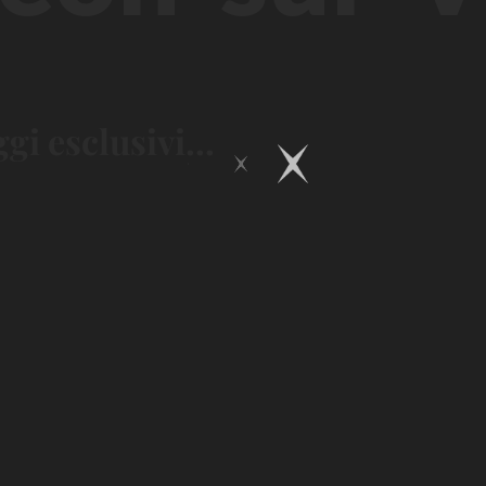
i esclusivi...
Chill &
Nature