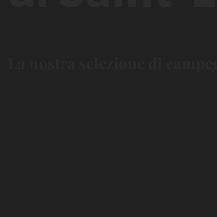
La nostra selezione di campegg
Bord de
Chill &
rivière
Nature