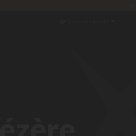
✖
{{currentSiteLabel}}
Vézère