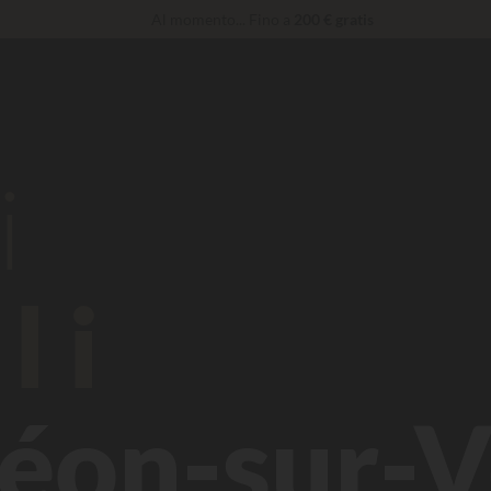
Al momento... Fino a
200 € gratis
Imbattibile! Sconto immediato
fino a 100 €
Servizi Privilege...
Champagne o trattamento benessere offerti
*
i
li
Léon-sur-