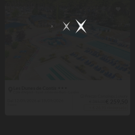
Les Dunes de Contis
★
★
★
Côte d’Argent - Saint-Julien-en-Born - Landes
🛈 Prezzo Campings.Luxury
€ 259,50
Dal 12/09/2026 al 19/09/2026
€ 385,00
7 notti
+ € 26,95 rimborsato