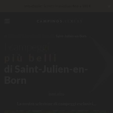
✖
Imbattibile! Sconto immediato
fino a 100 €
Al momento... Fino a
200 € gratis
Servizi Privilege...
Champagne o trattamento benessere
offerti
*
Francia
Aquitaine
Landes
Saint-Julien-en-Born
I campeggi
più belli
di Saint-Julien-en-
Born
leggi altro
La nostra selezione di campeggi esclusivi...