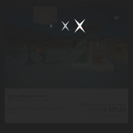
Bord de
rivière
Les Plans
★
★
★
★
Cévennes - Anduze - Gard
🛈 Prezzo Campings.Luxury
€ 525,50
Dal 22/08/2026 al 29/08/2026
€ 595,00
7 notti
+ € 53,55 rimborsato