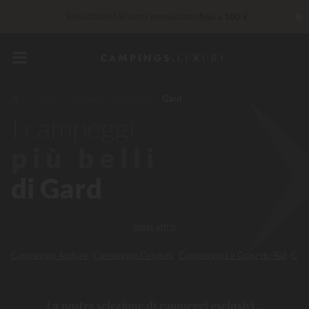
✖
Imbattibile! Sconto immediato
fino a 100 €
30 € di sconto
CODICE: LUCKYLUXE30UP
Scade tra
Servizi Privilege...
Champagne o trattamento benessere
offerti
*
Francia
Languedoc-Roussillon
Gard
I campeggi
Al momento... Fino a
200 € gratis
più belli
di Gard
leggi altro
Campeggio Anduze
Campeggio Cendras
Campeggio Le Grau-du-Roi
Camp
La nostra selezione di campeggi esclusivi...