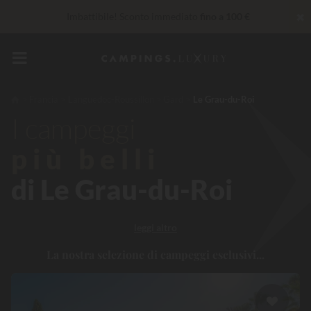
✖
Imbattibile! Sconto immediato
fino a 100 €
30 € di sconto
CODICE: LUCKYLUXE30UP
Scade tra
Al momento... Fino a
200 € gratis
Francia
Languedoc-Roussillon
Gard
Le Grau-du-Roi
Servizi Privilege...
Champagne o trattamento benessere
I campeggi
offerti
*
più belli
di Le Grau-du-Roi
leggi altro
La nostra selezione di campeggi esclusivi...