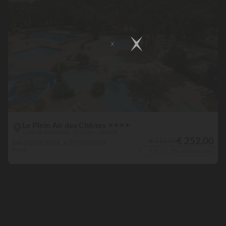
Le Plein Air des Chênes
★
★
★
★
Costa di Améthyste - Clapiers - Hérault
€ 252,00
€ 315,00
Dal 20/09/2026 al 27/09/2026
7 notti
+ € 25,20 rimborsato