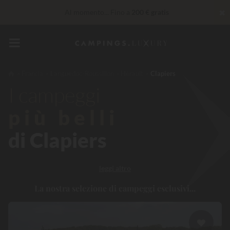
✖
Al momento... Fino a
200 € gratis
Servizi Privilege...
Champagne o trattamento benessere
offerti
*
Imbattibile! Sconto immediato
fino a 100 €
Francia
Languedoc-Roussillon
Hérault
Clapiers
I campeggi
più belli
di Clapiers
leggi altro
La nostra selezione di campeggi esclusivi...