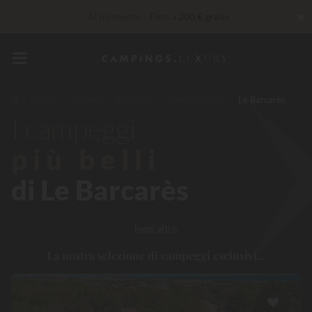
✖
Al momento... Fino a
200 € gratis
30 € di sconto
CODICE: LUCKYLUXE30UP
Scade tra
Imbattibile! Sconto immediato
fino a 100 €
Francia
Languedoc-Roussillon
Pirenei Orientali
Le Barcarès
Servizi Privilege...
Champagne o trattamento benessere
I campeggi
offerti
*
più belli
di Le Barcarès
leggi altro
La nostra selezione di campeggi esclusivi...