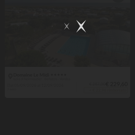
Domaine Le Midi
★
★
★
★
★
Isola di Noirmoutier - Barbâtre - Vandea
€ 229,60
€ 287,00
Dal 05/09/2026 al 12/09/2026
7 notti
+ € 22,96 rimborsato