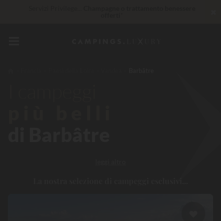
Servizi Privilege...
Champagne o trattamento benessere
✖
offerti
*
Al momento... Fino a
200 € gratis
Imbattibile! Sconto immediato
fino a 100 €
Francia
Paesi della Loira
Vandea
Barbâtre
I campeggi
più belli
di Barbâtre
leggi altro
La nostra selezione di campeggi esclusivi...