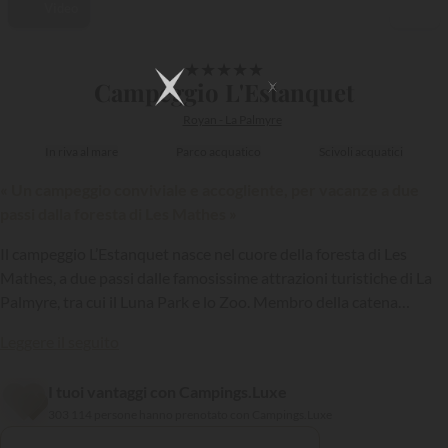
Video
1/27
★
★
★
★
★
Campeggio L'Estanquet
Royan - La Palmyre
In riva al mare
Parco acquatico
Scivoli acquatici
« Un campeggio conviviale e accogliente, per vacanze a due
passi dalla foresta di Les Mathes »
Il campeggio L’Estanquet nasce nel cuore della foresta di Les
Mathes, a due passi dalle famosissime attrazioni turistiche di La
Palmyre, tra cui il Luna Park e lo Zoo. Membro della catena
Sandaya
, questa struttura di alta gamma dispone di un bellissimo
Leggere il seguito
parco acquatico, oltre a proporre eccellenti condizioni di vacanza
ai suoi ospiti. Tante attrattive che conquisteranno i turisti!
I tuoi vantaggi con Campings.Luxe
{{datesSelection}}
{{filtersSelection}}
303 114 persone hanno prenotato con Campings.Luxe