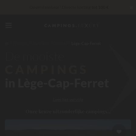
✖
Onverslaanbaar! Directe korting
tot 100 €
30 € korting
CODE: LUCKYLUXE30UP
Verloopt over
Op dit moment... Tot
200 € gratis
Frankrijk
Aquitaine
Gironde
Lège-Cap-Ferret
Exclusieve diensten...
Gratis champagne of
De mooiste
wellnessbehandeling!
*
CAMPINGS
in Lège-Cap-Ferret
Lees het vervolg
Onze keuze uitzonderlijke campings...