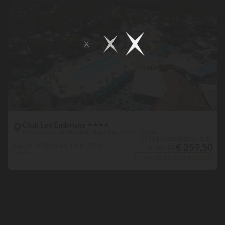
Club Les Embruns
★
★
★
★
En het bekken van Arcachon - Lège-Cap-Ferret - Gironde
🛈 Prijs Campings.Luxury
€ 259,50
Van 12-9-2026 tot 19-9-2026
€ 385,00
7 nachten
+ € 26,95 terugbetaald