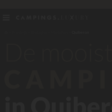
Frankrijk
Bretagne
Morbihan
Quiberon
De moois
CAMPI
in Quibe