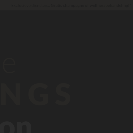
Exclusieve diensten...
Gratis champagne of wellnessbehandeling!
*
Op dit moment... Tot
200 € gratis
30 € korting
CODE: LUCKYLUXE30UP
Verloopt over
Onverslaanbaar! Directe korting
tot 100 €
te
NGS
ron