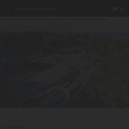
Alle campings in Morbihan
Foto's
Accommodaties
Presentatie
Info & FAQ
Locatie
Contact