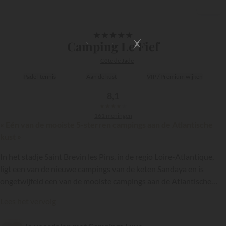
1/47
★
★
★
★
★
Camping Le Fief
Côte de Jade
Padel-tennis
Aan de kust
VIP / Premium wijken
8,1
★
★
★
★
★
161 meningen
« Eén van de mooiste 5-sterren campings aan de Atlantische
kust »
In het stadje Saint Brevin les Pins, in de regio Loire-Atlantique,
ligt een van de nieuwe campings van de keten
Sandaya
en is
ongetwijfeld een van de mooiste campings aan de
Atlantische
kust
. Met zijn 5 sterren is camping Le Fief inderdaad een
{{datesSelection}}
{{filtersSelection}}
Lees het vervolg
uitzonderlijke vakantiebestemming…