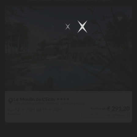
Le Moulin de L'Eclis
★
★
★
★
Côte des Megalithes - Assérac - Loire-Atlantique
€ 291,20
€ 364,00
Van 12-9-2026 tot 19-9-2026
7 nachten
+ € 29,12 terugbetaald