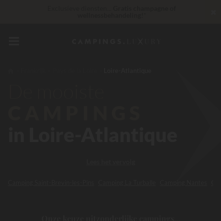
Exclusieve diensten...
Gratis champagne of
✖
wellnessbehandeling!
*
30 € korting
CODE: LUCKYLUXE30UP
Verloopt over
Op dit moment... Tot
200 € gratis
Frankrijk
Pays de la Loire
Loire-Atlantique
De mooiste
Onverslaanbaar! Directe korting
tot 100 €
CAMPINGS
in Loire-Atlantique
Lees het vervolg
Camping Saint-Brevin-les-Pins
Camping La Turballe
Camping Nantes
Cam
Onze keuze uitzonderlijke campings...