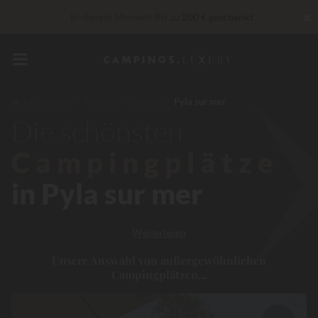
✖
In diesem Moment Bis zu
200 € geschenkt
Unschlagbar! Sofortiger Rabatt
bis zu 100 €
30 € Rabatt
CODE: LUCKYLUXE30TT
Läuft ab in
Frankreich
Aquitaine
Gironde
Pyla sur mer
„Privilèges“ Dienstleistungen...
Champagner oder Wellness-
Die schönsten
Behandlung gratis
*
Campingplätze
in Pyla sur mer
Weiterlesen
Unsere Auswahl von außergewöhnlichen
Campingplätzen...