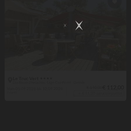
Le Truc Vert
★
★
★
★
Das Bassin D‘Arcachon - Lège-Cap-Ferret - Gironde
€ 112,00
€ 140,00
Vom 05.09.2026 bis 12.09.2026
7 nacht
+ € 11,20 zurückerstattet