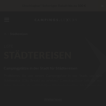
✖
Unschlagbar! Sofortiger Rabatt
bis zu 100 €
In diesem Moment Bis zu
200 € geschenkt
„Privilèges“ Dienstleistungen...
Champagner oder Wellness-
Behandlung gratis
*
Städtereisen
LISTE
STÄDTEREISEN
Campingplätze in der Stadt für Städtereisen
Profitieren Sie von einem Campingplatz in der Stadt, um eine
Städtereise (City Break) zu erleben! Campings.Luxe lädt Sie ein,
seine Auswahl an erstklassigen Mietunterkünften im Herzen der
Stadt zu entdecken. Perfekt für touristische Reisen oder
Geschäftsreisen. Ein Wechsel der Atmosphäre, um dem Alltag zu
Weiterlesen
entfliehen und tolle Orte zu entdecken. Paris, Sarteano, Venedig
und Saint-Jean-de-Luz sind von den Campingplätzen in der Nähe