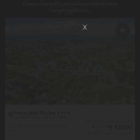
Unsere Auswahl von außergewöhnlichen
dieser Städte aus leicht zu erreichen. Warten Sie also nicht länger
Campingplätzen...
und machen Sie sich auf den Weg, um diese Hauptstädte und
großen Städte voller Geschichte zu entdecken. Die Campingplätze
empfangen Sie für lange oder kurze Aufenthalte in einer fröhlichen
und freundlichen Atmosphäre, damit Sie Ihren Urlaub in vollen
Zügen genießen können. Wenn Sie Ihre Koffer ausgepackt haben,
schnappen Sie sich Ihren Rucksack und nutzen Sie die ideale Lage
Ihres Outdoor-Hotels, um Museen und historische Denkmäler zu
besuchen oder durch typische Dörfer zu schlendern und den
natürlichen Charme der Umgebung zu genießen.
Parco delle Piscine
★
★
★
★
Das Val di Chiana - Sarteano - Siena
🛈 Preis Campings.Luxury
€ 410,00
Vom 14.09.2026 bis 21.09.2026
€ 490,00
7 nacht
+ € 42,00 zurückerstattet