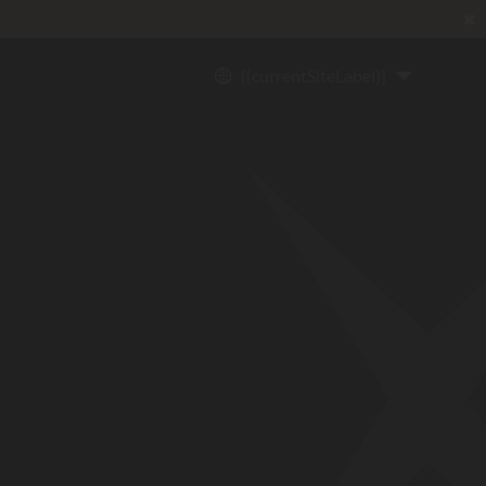
✖
lo
*
{{currentSiteLabel}}