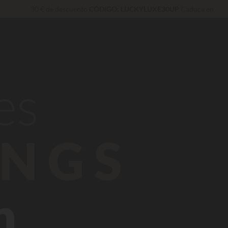
30 € de descuento
CÓDIGO: LUCKYLUXE30UP
Caduca en
Servicios privilegiados…
Champán o tratamiento de bienestar de rega
Insuperable! Descuento inmediato
de hasta 100 €
De momento... Hasta
200 € gratis
es
NGS
n