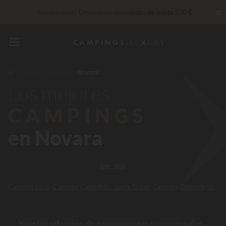
✖
Insuperable! Descuento inmediato
de hasta 100 €
Servicios privilegiados…
Champán o tratamiento de bienestar
de regalo
*
De momento... Hasta
200 € gratis
Italia
Piamonte
Novara
Los mejores
30 € de descuento
CÓDIGO: LUCKYLUXE30UP
Caduca en
CAMPINGS
en Novara
leer más
Camping Lesa
Camping Castelletto sopra Ticino
Camping Dormelletto
Nuestra selección de campamentos excepcionales...