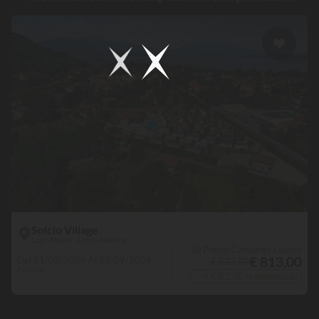
Solcio Village
Lago Mayor - Lesa - Novara
🛈 Precio Campings.Luxury
€ 813,00
Del 21/09/2026 Al 28/09/2026
€ 823,00
7 noches
+ € 82,30 reembolsado