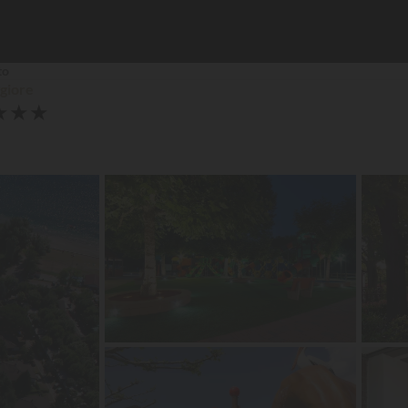
to
ggiore
★
★
★