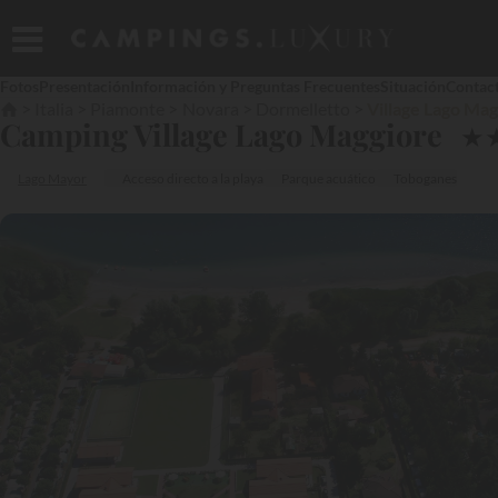
Fotos
Presentación
Información y Preguntas Frecuentes
Situación
Contac
Italia
Piamonte
Novara
Dormelletto
Village Lago Ma
Camping Village Lago Maggiore
★
Lago Mayor
Acceso directo a la playa
Parque acuático
Toboganes