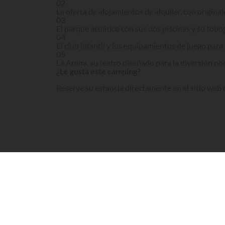
02
La oferta de alojamientos de alquiler, con origin
03
El parque acuático con sus dos piscinas y su tobo
04
El club infantil y los equipamientos de juego par
05
La Arena, su teatro diseñado para la diversión no
¿Le gusta este camping?
Reserve su estancia directamente en el sitio web o
Visita el sitio
El camping Village Lago Maggiore está situado en 
propicio a la relajación y el entretenimiento, co
alojamientos de alquiler.
Qué ofrece el camping Village Lago Maggiore