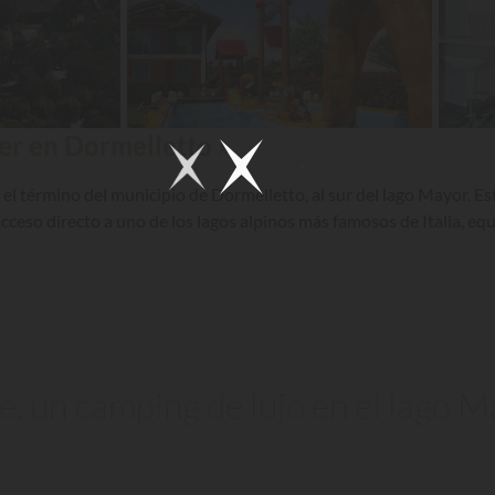
er en Dormelletto »
el término del municipio de Dormelletto, al sur del lago Mayor. E
n acceso directo a uno de los lagos alpinos más famosos de Italia, 
e, un camping de lujo en el lago 