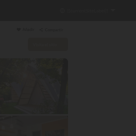
{{currentSiteLabel}}
Añadir
Compartir
Visita el sitio
Copiar enlace
Email
WhatsApp
Messenger
Facebook