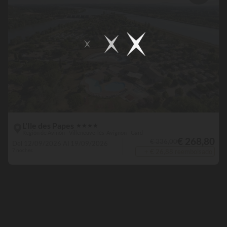
L'Ile des Papes
★
★
★
★
Región de Aviñón - Villeneuve-lès-Avignon - Gard
€ 268,80
€ 336,00
Del 12/09/2026 Al 19/09/2026
7 noches
+ € 26,88 reembolsado