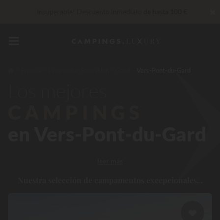
✖
Insuperable! Descuento inmediato
de hasta 100 €
Servicios privilegiados…
Champán o tratamiento de bienestar
de regalo
*
De momento... Hasta
200 € gratis
Francia
Languedoc-Roussillon
Gard
Vers-Pont-du-Gard
Los mejores
CAMPINGS
en Vers-Pont-du-Gard
leer más
Nuestra selección de campamentos excepcionales...