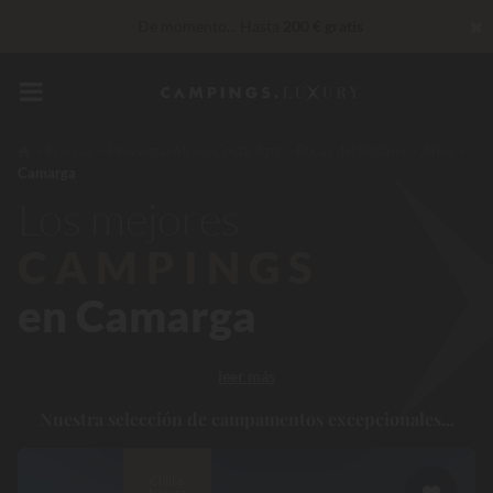
✖
De momento... Hasta
200 € gratis
Servicios privilegiados…
Champán o tratamiento de bienestar
de regalo
*
Insuperable! Descuento inmediato
de hasta 100 €
Francia
Provenza-Alpes-Costa Azul
Bocas del Ródano
Arlés
Camarga
Los mejores
CAMPINGS
en Camarga
leer más
Nuestra selección de campamentos excepcionales...
Chill &
Nature