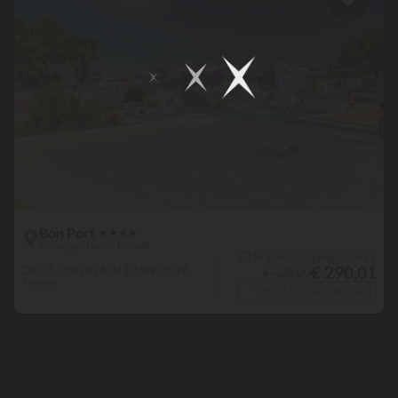
Bon Port
★
★
★
★
Camarga - Lunel - Herault
🛈 Precio Campings.Luxury
€ 290,01
Del 05/09/2026 Al 12/09/2026
€ 420,00
7 noches
+ € 30,00 reembolsado