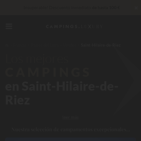
✖
Insuperable! Descuento inmediato
de hasta 100 €
Servicios privilegiados…
Champán o tratamiento de bienestar
de regalo
*
De momento... Hasta
200 € gratis
Francia
Países del Loira
Vendea
Saint-Hilaire-de-Riez
Los mejores
CAMPINGS
en Saint-Hilaire-de-
Riez
leer más
Nuestra selección de campamentos excepcionales...