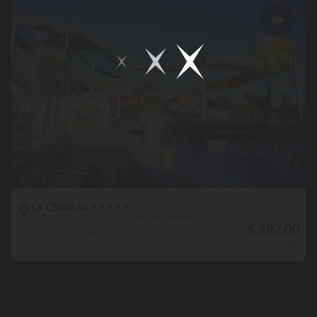
Le Château
★
★
★
★
★
Costa de la Luz - Saint-Hilaire-de-Riez - Vendea
€ 282,00
Del 06/09/2026 Al 13/09/2026
7 noches
+ € 28,20 reembolsado